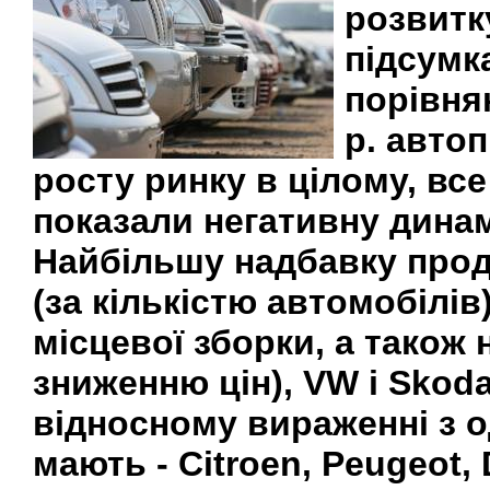
розвитку
підсумка
порівня
р. автоп
росту ринку в цілому, вс
показали негативну динамі
Найбільшу надбавку прод
(за кількістю автомобілів
місцевої зборки, а також
зниженню цін), VW і Skoda
відносному вираженні з 
мають - Citroen, Peugeot,