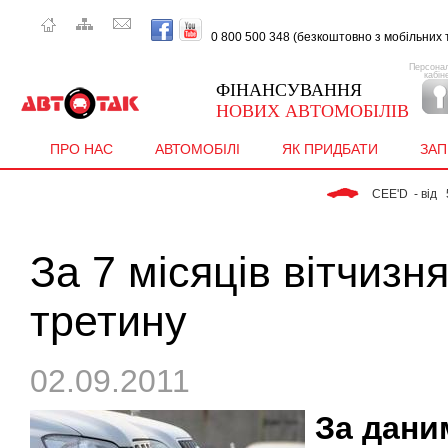
0 800 500 348 (безкоштовно з мобiльних т
Персона
кабін
ФІНАНСУВАННЯ
НОВИХ АВТОМОБІЛІВ
ПРО НАС
АВТОМОБІЛІ
ЯК ПРИДБАТИ
ЗА
 CEE'D  - від   5 997 
За 7 місяців вітчизн
третину
02.09.2011
За дани