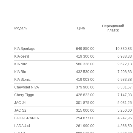
Періодичний
Модель
Ціна
платіж
KIA Sportage
649 850,00
10 830,83
KIA cee'd
419 300,00
6 988,33
KIA Niro
580 328,00
9 672,13
KIA Rio
432 530,00
7 208,83
KIA Stonic
419 003,00
6 983,38
Chevrolet NIVA
379 900,00
6 331,67
Chery Tiggo
428 822,00
7 147,03
JAC J4
301 875,00
5 031,25
JAC S2
315 000,00
5 250,00
LADA GRANTA
254 877,00
4 247,95
LADA 4x4
261 990,00
4 366,50