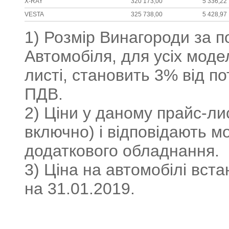
X-RAY
320 173,00
5 336,22
VESTA
325 738,00
5 428,97
1) Розмір Винагороди за п
Автомобіля, для усіх моде
листі, становить 3% від п
ПДВ.
2) Ціни у даному прайс-ли
включно) і відповідають м
додаткового обладнання.
3) Ціна на автомобілі вс
на 31.01.2019.