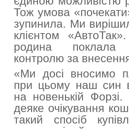
єдиною можливістю р
Тож умова «почекати»
зупинила. Ми вирішил
клієнтом «АвтоТак»
родина поклала о
контролю за внесення
«Ми досі вносимо п
при цьому наш син 
на новенькій Форзі.
деяке очікування кош
такий спосіб купі