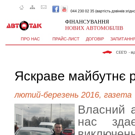
044 230 02 35 (вартість дзвінків згід
ФІНАНСУВАННЯ
НОВИХ АВТОМОБІЛІВ
ПРО НАС
ПРАЙС-ЛИСТ
ДОГОВІР
ЗАПИТАНН
 CEE'D  - від   9 077 гр
Яскраве майбутнє 
лютий-березень 2016, газета
Власний а
нас зда
виключенн