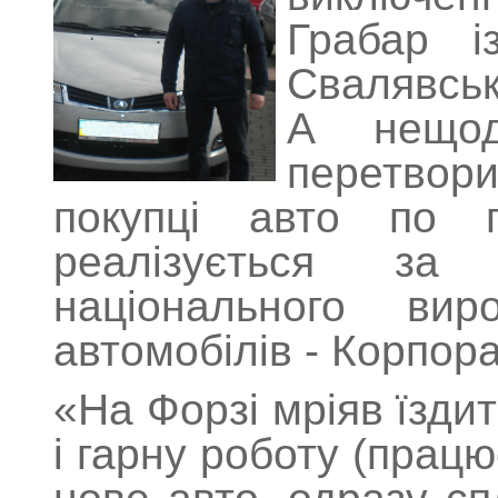
Грабар 
Свалявськ
А нещо
перетвори
покупці авто по п
реалізується за 
національного вир
автомобілів - Корпор
«На Форзі мріяв їзди
і гарну роботу (прац