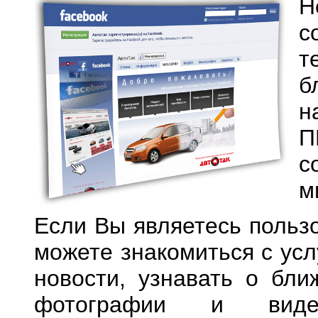
Н
с
т
б
н
П
с
м
Если Вы являетесь пользо
можете знакомиться с усл
новости, узнавать о бли
фотографии и вид