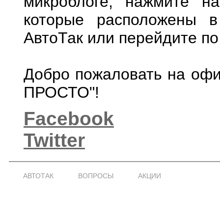
микроблоге
,
нажмите
на
которые
расположены
в
АвтоТак
или
перейдите
по
Добро
пожаловать
на
офи
ПРОСТО"
!
Facebook
Twitter
АВТОТАК
ВОПРОСЫ
АКЦИИ